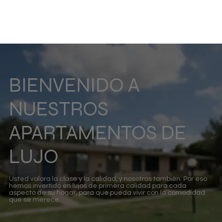
BIENVENIDO A
NUESTROS
APARTAMENTOS DE
LUJO
Usted valora la clase y la calidad, y nosotros también. Por eso
hemos invertido en lujos de primera calidad para cada
aspecto de su hogar, para que pueda vivir con la comodidad
que se merece.