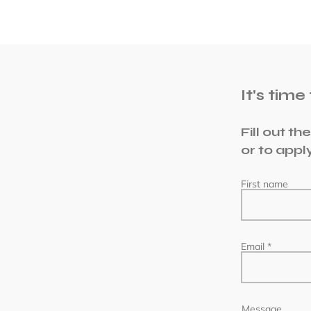
It's time
Fill out t
or to appl
First name
Email
Message